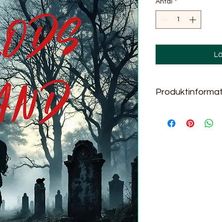
Antal
*
Lä
Produktinformat
Storpocket