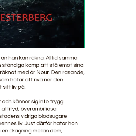
r än han kan räkna. Alltid samma
ch ständiga kamp att stå emot sina
e räknat med är Nour. Den rasande,
 som hotar att riva ner den
sitt liv på.
 och känner sig inte trygg
attityd, överambitiösa
stadens vidriga blodsugare
 hennes liv. Just därför hatar hon
då en dragning mellan dem,