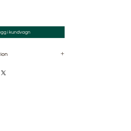
gg i kundvagn
ion