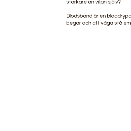
starkare än viljan själv?
Blodsband är en bloddryp
begär och att våga stå emot