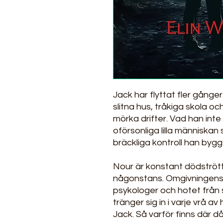
Jack har flyttat fler gånge
slitna hus, tråkiga skola o
mörka drifter. Vad han int
oförsonliga lilla människan
bräckliga kontroll han byggt 
Nour är konstant dödstrött
någonstans. Omgivningens 
psykologer och hotet från 
tränger sig in i varje vrå av
Jack. Så varför finns där 